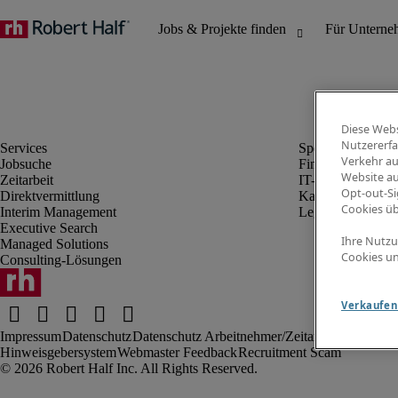
Diese Webs
Nutzererfa
Verkehr au
Jobsuche
Finanz- & Rechn
Website au
Zeitarbeit
IT-Bereich
Opt-out-Si
Direktvermittlung
Kaufmännischer 
Cookies ü
Interim Management
Legal
Executive Search
Ihre Nutzu
Managed Solutions
Cookies un
Consulting-Lösungen
Verkaufen 
Impressum
Datenschutz
Datenschutz Arbeitnehmer/Zeitarbeitskräfte
Nut
Hinweisgebersystem
Webmaster Feedback
Recruitment Scam