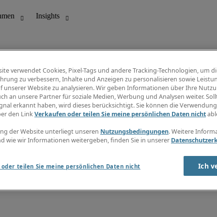
ite verwendet Cookies, Pixel-Tags und andere Tracking-Technologien, um di
hrung zu verbessern, Inhalte und Anzeigen zu personalisieren sowie Leistu
f unserer Website zu analysieren. Wir geben Informationen über Ihre Nutz
ungswesen
Info Center
ch an unsere Partner für soziale Medien, Werbung und Analysen weiter. Sollt
Jobübersicht
gnal erkannt haben, wird dieses berücksichtigt. Sie können die Verwendun
Bereich
Gehaltsübersicht
ber den Link
Verkaufen oder teilen Sie meine persönlichen Daten nicht
abl
E-Learning
Newsletter
ng der Website unterliegt unseren
Nutzungsbedingungen
. Weitere Inform
d wie wir Informationen weitergeben, finden Sie in unserer
Datenschutzer
Ich v
oder teilen Sie meine persönlichen Daten nicht
zungsbedingungen
Cookies