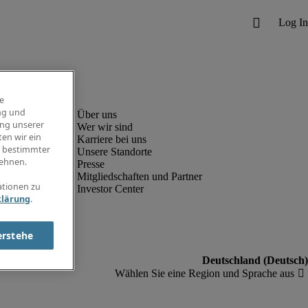
e
ng und
ung unserer
Wer wir sind
en wir ein
Karriere bei uns
g bestimmter
Unsere Standorte
ehnen.
Presse
Mitgliedschaften und Partner
ationen zu
Investor Center
klärung
.
erstehe