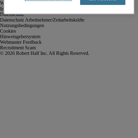
Impressum
Datenschutz
Datenschutz Arbeitnehmer/Zeitarbeitskräfte
Nutzungsbedingungen
Cookies
Hinweisgebersystem
Webmaster Feedback
Recruitment Scam