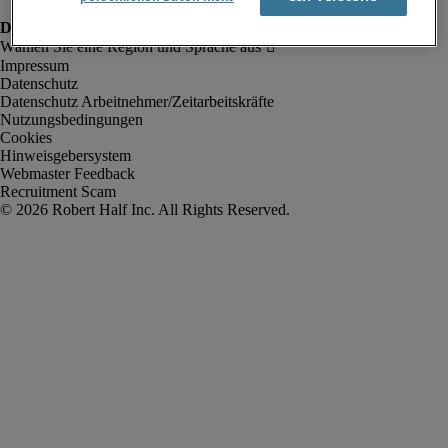
Impressum
Datenschutz
Datenschutz Arbeitnehmer/Zeitarbeitskräfte
Nutzungsbedingungen
Cookies
Hinweisgebersystem
Webmaster Feedback
Recruitment Scam