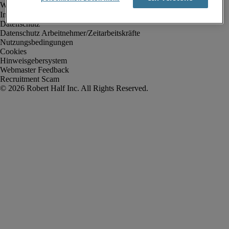
Impressum
Datenschutz
Datenschutz Arbeitnehmer/Zeitarbeitskräfte
Nutzungsbedingungen
Cookies
Hinweisgebersystem
Webmaster Feedback
Recruitment Scam