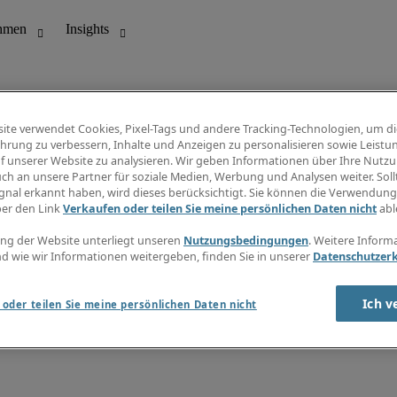
ite verwendet Cookies, Pixel-Tags und andere Tracking-Technologien, um di
hrung zu verbessern, Inhalte und Anzeigen zu personalisieren sowie Leistu
f unserer Website zu analysieren. Wir geben Informationen über Ihre Nutz
ungswesen
Info Center
ch an unsere Partner für soziale Medien, Werbung und Analysen weiter. Sollt
Jobübersicht
gnal erkannt haben, wird dieses berücksichtigt. Sie können die Verwendun
Bereich
Gehaltsübersicht
ber den Link
Verkaufen oder teilen Sie meine persönlichen Daten nicht
abl
E-Learning
Newsletter
ng der Website unterliegt unseren
Nutzungsbedingungen
. Weitere Inform
d wie wir Informationen weitergeben, finden Sie in unserer
Datenschutzer
Ich v
oder teilen Sie meine persönlichen Daten nicht
zungsbedingungen
Cookies