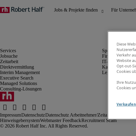
Diese Webs
Nutzererfa
Verkehr au
Jobsuche
Finanz- & Rechn
Website au
Zeitarbeit
IT-Bereich
Opt-out-Si
Direktvermittlung
Kaufmännischer 
Cookies ü
Interim Management
Legal
Executive Search
Ihre Nutzu
Managed Solutions
Cookies un
Consulting-Lösungen
Verkaufen 
Impressum
Datenschutz
Datenschutz Arbeitnehmer/Zeitarbeitskräfte
Nut
Hinweisgebersystem
Webmaster Feedback
Recruitment Scam