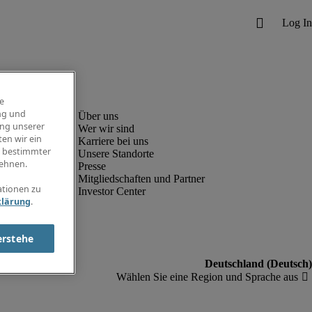
e
ng und
ung unserer
Wer wir sind
en wir ein
Karriere bei uns
g bestimmter
Unsere Standorte
ehnen.
Presse
Mitgliedschaften und Partner
ationen zu
Investor Center
klärung
.
erstehe