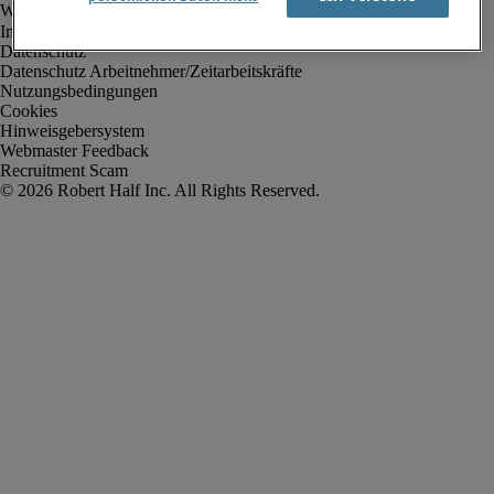
Impressum
Datenschutz
Datenschutz Arbeitnehmer/Zeitarbeitskräfte
Nutzungsbedingungen
Cookies
Hinweisgebersystem
Webmaster Feedback
Recruitment Scam