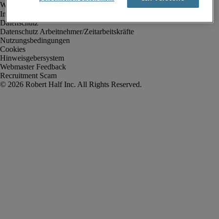
Impressum
Datenschutz
Datenschutz Arbeitnehmer/Zeitarbeitskräfte
Nutzungsbedingungen
Cookies
Hinweisgebersystem
Webmaster Feedback
Recruitment Scam