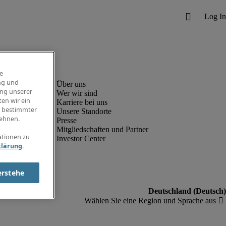
e
ng und
ung unserer
Wer wir sind
en wir ein
Karriere bei uns
g bestimmter
Unsere Standorte
ehnen.
Presse
Mitgliedschaften und Partner
ationen zu
Investor Center
klärung
.
erstehe