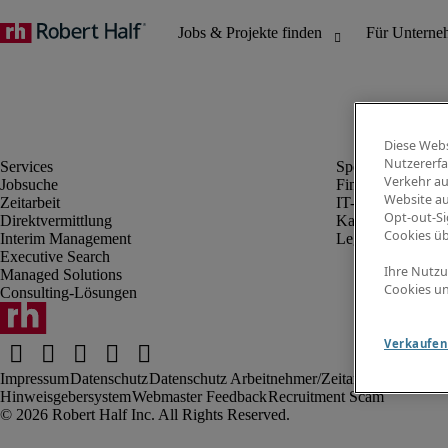
Diese Webs
Nutzererfa
Verkehr au
Jobsuche
Finanz- & Rechn
Website au
Zeitarbeit
IT-Bereich
Opt-out-Si
Direktvermittlung
Kaufmännischer 
Cookies ü
Interim Management
Legal
Executive Search
Ihre Nutzu
Managed Solutions
Cookies un
Consulting-Lösungen
Verkaufen 
Impressum
Datenschutz
Datenschutz Arbeitnehmer/Zeitarbeitskräfte
Nut
Hinweisgebersystem
Webmaster Feedback
Recruitment Scam