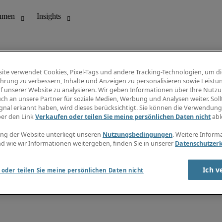
ite verwendet Cookies, Pixel-Tags und andere Tracking-Technologien, um di
hrung zu verbessern, Inhalte und Anzeigen zu personalisieren sowie Leistu
f unserer Website zu analysieren. Wir geben Informationen über Ihre Nutz
ungswesen
Info Center
ch an unsere Partner für soziale Medien, Werbung und Analysen weiter. Sollt
Jobübersicht
gnal erkannt haben, wird dieses berücksichtigt. Sie können die Verwendun
Bereich
Gehaltsübersicht
ber den Link
Verkaufen oder teilen Sie meine persönlichen Daten nicht
abl
E-Learning
Newsletter
ng der Website unterliegt unseren
Nutzungsbedingungen
. Weitere Inform
d wie wir Informationen weitergeben, finden Sie in unserer
Datenschutzer
Ich v
oder teilen Sie meine persönlichen Daten nicht
zungsbedingungen
Cookies