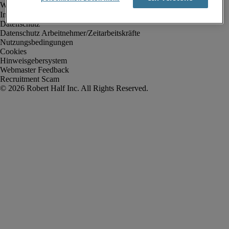
Impressum
Datenschutz
Datenschutz Arbeitnehmer/Zeitarbeitskräfte
Nutzungsbedingungen
Cookies
Hinweisgebersystem
Webmaster Feedback
Recruitment Scam