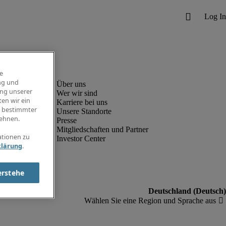
e
ng und
ung unserer
Wer wir sind
en wir ein
Karriere bei uns
g bestimmter
Unsere Standorte
ehnen.
Presse
Mitgliedschaften und Partner
ationen zu
Investor Center
klärung
.
erstehe