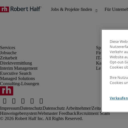
Diese Webs
Nutzererfa
Verkehr au
Jobsuche
Finanz- & Rechn
Website au
Zeitarbeit
IT-Bereich
Opt-out-Si
Direktvermittlung
Kaufmännischer 
Cookies ü
Interim Management
Legal
Executive Search
Ihre Nutzu
Managed Solutions
Cookies un
Consulting-Lösungen
Verkaufen 
Impressum
Datenschutz
Datenschutz Arbeitnehmer/Zeitarbeitskräfte
Nut
Hinweisgebersystem
Webmaster Feedback
Recruitment Scam