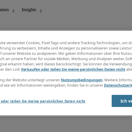
ite verwendet Cookies, Pixel-Tags und andere Tracking-Technologien, um di
hrung zu verbessern, Inhalte und Anzeigen zu personalisieren sowie Leistu
f unserer Website zu analysieren. Wir geben Informationen über Ihre Nutz
ungswesen
Info Center
ch an unsere Partner für soziale Medien, Werbung und Analysen weiter. Sollt
Jobübersicht
gnal erkannt haben, wird dieses berücksichtigt. Sie können die Verwendun
Bereich
Gehaltsübersicht
ber den Link
Verkaufen oder teilen Sie meine persönlichen Daten nicht
abl
E-Learning
Newsletter
ng der Website unterliegt unseren
Nutzungsbedingungen
. Weitere Inform
d wie wir Informationen weitergeben, finden Sie in unserer
Datenschutzer
Ich v
oder teilen Sie meine persönlichen Daten nicht
zungsbedingungen
Cookies