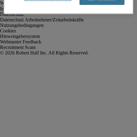
Impressum
Datenschutz
Datenschutz Arbeitnehmer/Zeitarbeitskräfte
Nutzungsbedingungen
Cookies
Hinweisgebersystem
Webmaster Feedback
Recruitment Scam