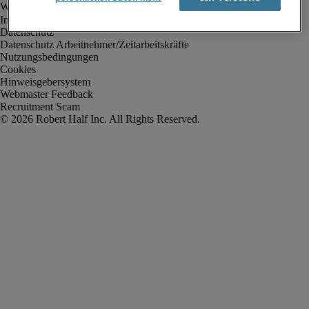
Impressum
Datenschutz
Datenschutz Arbeitnehmer/Zeitarbeitskräfte
Nutzungsbedingungen
Cookies
Hinweisgebersystem
Webmaster Feedback
Recruitment Scam