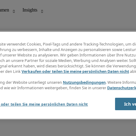
ite verwendet Cookies, Pixel-Tags und andere Tracking-Technologien, um di
hrung zu verbessern, Inhalte und Anzeigen zu personalisieren sowie Leistu
f unserer Website zu analysieren. Wir geben Informationen über Ihre Nutz
ungswesen
Info Center
ch an unsere Partner für soziale Medien, Werbung und Analysen weiter. Sollt
Jobübersicht
gnal erkannt haben, wird dieses berücksichtigt. Sie können die Verwendun
Bereich
Gehaltsübersicht
ber den Link
Verkaufen oder teilen Sie meine persönlichen Daten nicht
abl
E-Learning
Newsletter
ng der Website unterliegt unseren
Nutzungsbedingungen
. Weitere Inform
d wie wir Informationen weitergeben, finden Sie in unserer
Datenschutzer
Ich v
oder teilen Sie meine persönlichen Daten nicht
zungsbedingungen
Cookies