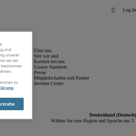
e
ng und
ung unserer
Wer wir sind
en wir ein
Karriere bei uns
g bestimmter
Unsere Standorte
ehnen.
Presse
Mitgliedschaften und Partner
ationen zu
Investor Center
klärung
.
erstehe