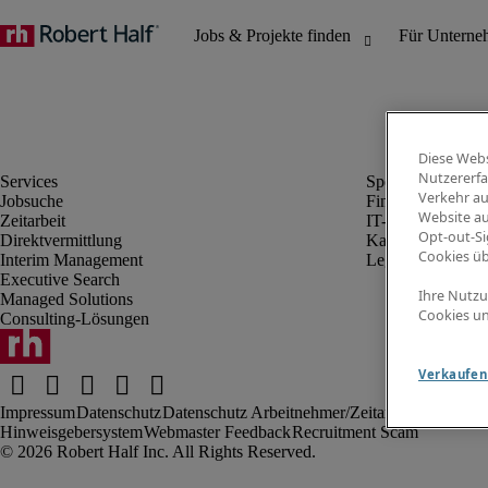
Diese Webs
Nutzererfa
Verkehr au
Jobsuche
Finanz- & Rechn
Website au
Zeitarbeit
IT-Bereich
Opt-out-Si
Direktvermittlung
Kaufmännischer 
Cookies ü
Interim Management
Legal
Executive Search
Ihre Nutzu
Managed Solutions
Cookies un
Consulting-Lösungen
Verkaufen 
Impressum
Datenschutz
Datenschutz Arbeitnehmer/Zeitarbeitskräfte
Nut
Hinweisgebersystem
Webmaster Feedback
Recruitment Scam