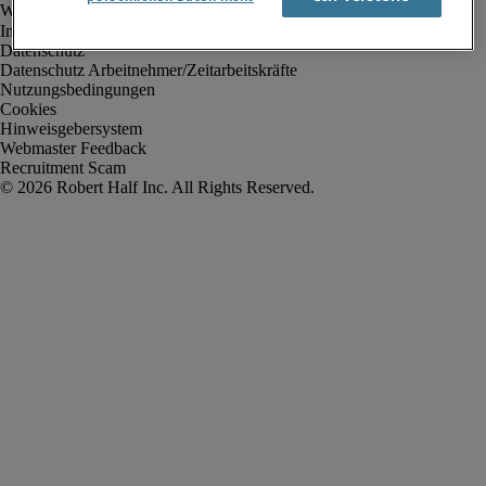
Impressum
Datenschutz
Datenschutz Arbeitnehmer/Zeitarbeitskräfte
Nutzungsbedingungen
Cookies
Hinweisgebersystem
Webmaster Feedback
Recruitment Scam