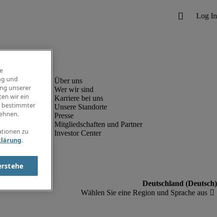
e
ng und
ung unserer
Wer wir sind
en wir ein
Karriere bei uns
g bestimmter
Unsere Standorte
ehnen.
Presse
Mitgliedschaften und Partner
ationen zu
Investor Center
klärung
.
erstehe