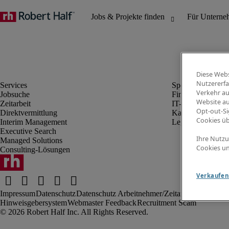
Diese Webs
Nutzererfa
Verkehr au
Jobsuche
Finanz- & Rechn
Website au
Zeitarbeit
IT-Bereich
Opt-out-Si
Direktvermittlung
Kaufmännischer 
Cookies ü
Interim Management
Legal
Executive Search
Ihre Nutzu
Managed Solutions
Cookies un
Consulting-Lösungen
Verkaufen 
Impressum
Datenschutz
Datenschutz Arbeitnehmer/Zeitarbeitskräfte
Nut
Hinweisgebersystem
Webmaster Feedback
Recruitment Scam