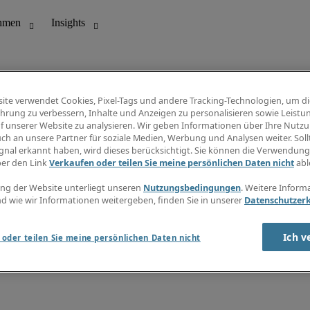
ite verwendet Cookies, Pixel-Tags und andere Tracking-Technologien, um di
hrung zu verbessern, Inhalte und Anzeigen zu personalisieren sowie Leistu
f unserer Website zu analysieren. Wir geben Informationen über Ihre Nutz
ungswesen
Info Center
ch an unsere Partner für soziale Medien, Werbung und Analysen weiter. Sollt
Jobübersicht
gnal erkannt haben, wird dieses berücksichtigt. Sie können die Verwendun
Bereich
Gehaltsübersicht
ber den Link
Verkaufen oder teilen Sie meine persönlichen Daten nicht
abl
E-Learning
Newsletter
ng der Website unterliegt unseren
Nutzungsbedingungen
. Weitere Inform
d wie wir Informationen weitergeben, finden Sie in unserer
Datenschutzer
Ich v
oder teilen Sie meine persönlichen Daten nicht
zungsbedingungen
Cookies