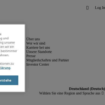
e
ng und
ung unserer
Wer wir sind
en wir ein
Karriere bei uns
g bestimmter
Unsere Standorte
ehnen.
Presse
Mitgliedschaften und Partner
ationen zu
Investor Center
klärung
.
erstehe