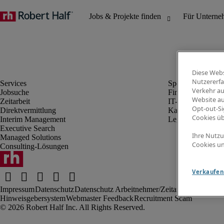
Diese Webs
Nutzererfa
Verkehr au
Jobsuche
Finanz- & Rechn
Website au
Zeitarbeit
IT-Bereich
Opt-out-Si
Direktvermittlung
Kaufmännischer 
Cookies ü
Interim Management
Legal
Executive Search
Ihre Nutzu
Managed Solutions
Cookies un
Consulting-Lösungen
Verkaufen 
Impressum
Datenschutz
Datenschutz Arbeitnehmer/Zeitarbeitskräfte
Nut
Hinweisgebersystem
Webmaster Feedback
Recruitment Scam