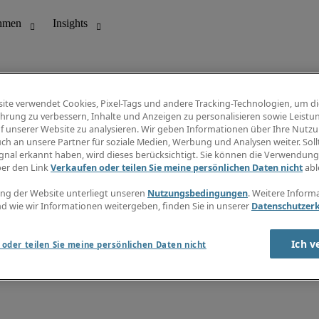
ite verwendet Cookies, Pixel-Tags und andere Tracking-Technologien, um di
hrung zu verbessern, Inhalte und Anzeigen zu personalisieren sowie Leistu
f unserer Website zu analysieren. Wir geben Informationen über Ihre Nutz
ungswesen
Info Center
ch an unsere Partner für soziale Medien, Werbung und Analysen weiter. Sollt
Jobübersicht
gnal erkannt haben, wird dieses berücksichtigt. Sie können die Verwendun
Bereich
Gehaltsübersicht
ber den Link
Verkaufen oder teilen Sie meine persönlichen Daten nicht
abl
E-Learning
Newsletter
ng der Website unterliegt unseren
Nutzungsbedingungen
. Weitere Inform
d wie wir Informationen weitergeben, finden Sie in unserer
Datenschutzer
Ich v
oder teilen Sie meine persönlichen Daten nicht
zungsbedingungen
Cookies