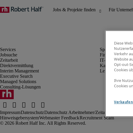
Diese Webs
Nutzererfa
Verkehr au
Jobsuche
Finanz- & Rechn
Website au
Zeitarbeit
IT-Bereich
Opt-out-Si
Direktvermittlung
Kaufmännischer 
Cookies ü
Interim Management
Legal
Executive Search
Ihre Nutzu
Managed Solutions
Cookies un
Consulting-Lösungen
Verkaufen 
Impressum
Datenschutz
Datenschutz Arbeitnehmer/Zeitarbeitskräfte
Nut
Hinweisgebersystem
Webmaster Feedback
Recruitment Scam