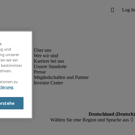
e
ng und
ung unserer
Wer wir sind
en wir ein
Karriere bei uns
g bestimmter
Unsere Standorte
ehnen.
Presse
Mitgliedschaften und Partner
ationen zu
Investor Center
klärung
.
erstehe