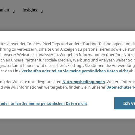
ite verwendet Cookies, Pixel-Tags und andere Tracking-Technologien, um di
hrung zu verbessern, Inhalte und Anzeigen zu personalisieren sowie Leistu
f unserer Website zu analysieren. Wir geben Informationen über Ihre Nutz
ungswesen
Info Center
ch an unsere Partner für soziale Medien, Werbung und Analysen weiter. Sollt
Jobübersicht
gnal erkannt haben, wird dieses berücksichtigt. Sie können die Verwendun
Bereich
Gehaltsübersicht
ber den Link
Verkaufen oder teilen Sie meine persönlichen Daten nicht
abl
E-Learning
Newsletter
ng der Website unterliegt unseren
Nutzungsbedingungen
. Weitere Inform
d wie wir Informationen weitergeben, finden Sie in unserer
Datenschutzer
Ich v
oder teilen Sie meine persönlichen Daten nicht
zungsbedingungen
Cookies