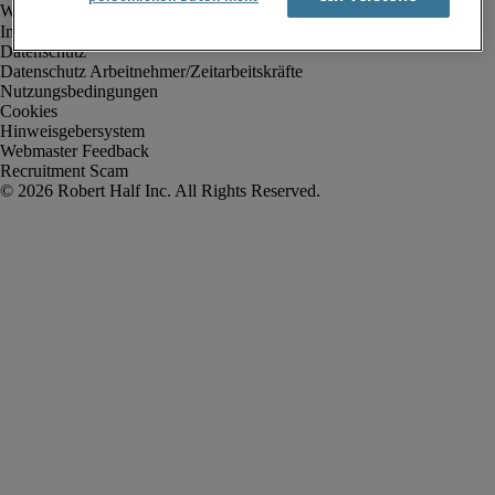
Impressum
Datenschutz
Datenschutz Arbeitnehmer/Zeitarbeitskräfte
Nutzungsbedingungen
Cookies
Hinweisgebersystem
Webmaster Feedback
Recruitment Scam