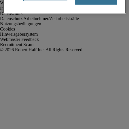
Impressum
Datenschutz
Datenschutz Arbeitnehmer/Zeitarbeitskräfte
Nutzungsbedingungen
Cookies
Hinweisgebersystem
Webmaster Feedback
Recruitment Scam