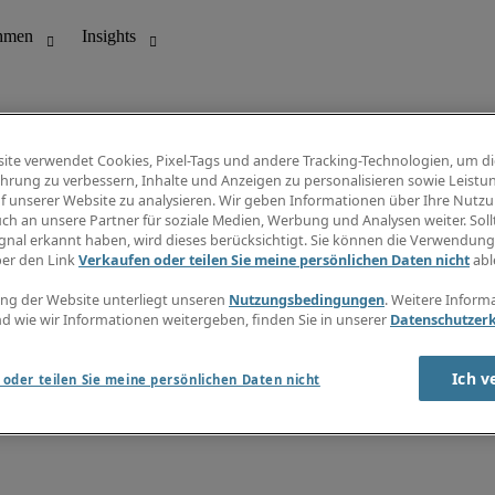
ite verwendet Cookies, Pixel-Tags und andere Tracking-Technologien, um di
hrung zu verbessern, Inhalte und Anzeigen zu personalisieren sowie Leistu
f unserer Website zu analysieren. Wir geben Informationen über Ihre Nutz
ungswesen
Info Center
ch an unsere Partner für soziale Medien, Werbung und Analysen weiter. Sollt
Jobübersicht
gnal erkannt haben, wird dieses berücksichtigt. Sie können die Verwendun
Bereich
Gehaltsübersicht
ber den Link
Verkaufen oder teilen Sie meine persönlichen Daten nicht
abl
E-Learning
Newsletter
ng der Website unterliegt unseren
Nutzungsbedingungen
. Weitere Inform
d wie wir Informationen weitergeben, finden Sie in unserer
Datenschutzer
Ich v
oder teilen Sie meine persönlichen Daten nicht
zungsbedingungen
Cookies