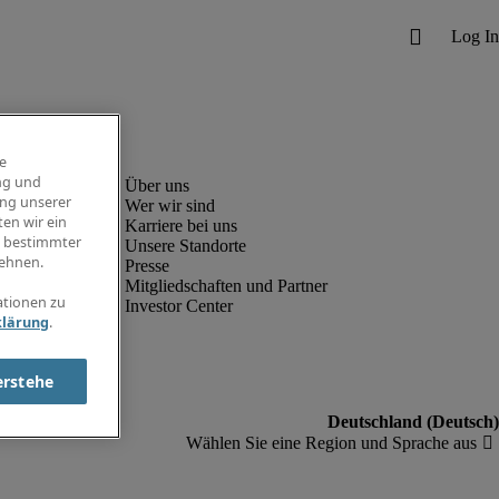
e
ng und
ung unserer
Wer wir sind
en wir ein
Karriere bei uns
g bestimmter
Unsere Standorte
ehnen.
Presse
Mitgliedschaften und Partner
ationen zu
Investor Center
klärung
.
erstehe