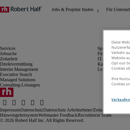
Diese Webs
Nutzererfa
Verkehr au
Jobsuche
Finanz- & Rechn
Website au
Zeitarbeit
IT-Bereich
Opt-out-Si
Direktvermittlung
Kaufmännischer 
Cookies ü
Interim Management
Legal
Executive Search
Ihre Nutzu
Managed Solutions
Cookies un
Consulting-Lösungen
Verkaufen 
Impressum
Datenschutz
Datenschutz Arbeitnehmer/Zeitarbeitskräfte
Nut
Hinweisgebersystem
Webmaster Feedback
Recruitment Scam