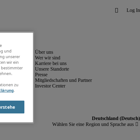
e
ng und
ung unserer
Wer wir sind
en wir ein
Karriere bei uns
g bestimmter
Unsere Standorte
ehnen.
Presse
Mitgliedschaften und Partner
ationen zu
Investor Center
klärung
.
erstehe