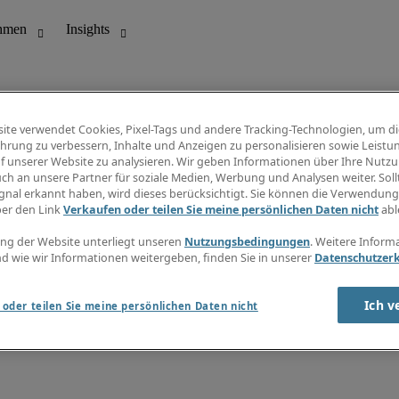
ite verwendet Cookies, Pixel-Tags und andere Tracking-Technologien, um di
hrung zu verbessern, Inhalte und Anzeigen zu personalisieren sowie Leistu
f unserer Website zu analysieren. Wir geben Informationen über Ihre Nutz
ungswesen
Info Center
ch an unsere Partner für soziale Medien, Werbung und Analysen weiter. Sollt
Jobübersicht
gnal erkannt haben, wird dieses berücksichtigt. Sie können die Verwendun
Bereich
Gehaltsübersicht
ber den Link
Verkaufen oder teilen Sie meine persönlichen Daten nicht
abl
E-Learning
Newsletter
ng der Website unterliegt unseren
Nutzungsbedingungen
. Weitere Inform
d wie wir Informationen weitergeben, finden Sie in unserer
Datenschutzer
Ich v
oder teilen Sie meine persönlichen Daten nicht
zungsbedingungen
Cookies