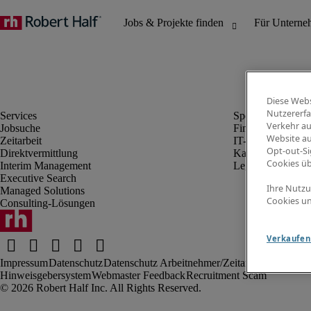
Diese Webs
Nutzererfa
Verkehr au
Jobsuche
Finanz- & Rechn
Website au
Zeitarbeit
IT-Bereich
Opt-out-Si
Direktvermittlung
Kaufmännischer 
Cookies ü
Interim Management
Legal
Executive Search
Ihre Nutzu
Managed Solutions
Cookies un
Consulting-Lösungen
Verkaufen 
Impressum
Datenschutz
Datenschutz Arbeitnehmer/Zeitarbeitskräfte
Nut
Hinweisgebersystem
Webmaster Feedback
Recruitment Scam