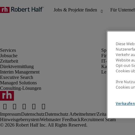
Diese Webs
Nutzererfa
Verkehr au
Jobsuche
Finanz- & Rechn
Website au
Zeitarbeit
IT-Bereich
Opt-out-Si
Direktvermittlung
Kaufmännischer 
Cookies ü
Interim Management
Legal
Executive Search
Ihre Nutzu
Managed Solutions
Cookies un
Consulting-Lösungen
Verkaufen 
Impressum
Datenschutz
Datenschutz Arbeitnehmer/Zeitarbeitskräfte
Nut
Hinweisgebersystem
Webmaster Feedback
Recruitment Scam