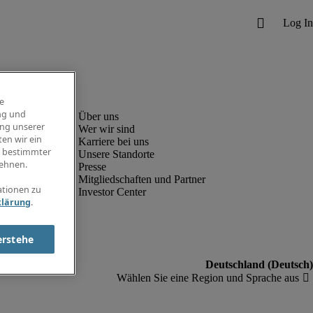
e
ng und
ung unserer
Wer wir sind
en wir ein
Karriere bei uns
g bestimmter
Unsere Standorte
ehnen.
Presse
Mitgliedschaften und Partner
ationen zu
Investor Center
klärung
.
erstehe