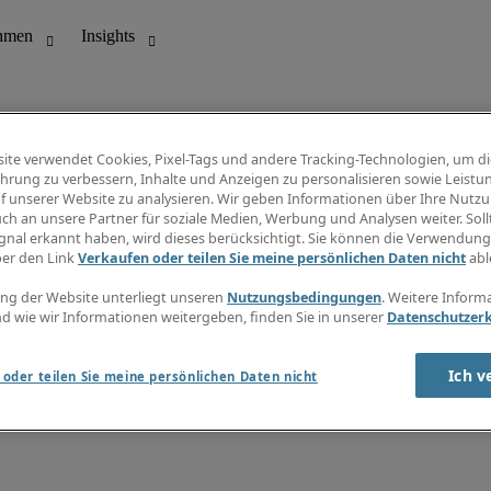
ite verwendet Cookies, Pixel-Tags und andere Tracking-Technologien, um di
hrung zu verbessern, Inhalte und Anzeigen zu personalisieren sowie Leistu
f unserer Website zu analysieren. Wir geben Informationen über Ihre Nutz
ungswesen
Info Center
ch an unsere Partner für soziale Medien, Werbung und Analysen weiter. Sollt
Jobübersicht
gnal erkannt haben, wird dieses berücksichtigt. Sie können die Verwendun
Bereich
Gehaltsübersicht
ber den Link
Verkaufen oder teilen Sie meine persönlichen Daten nicht
abl
E-Learning
Newsletter
ng der Website unterliegt unseren
Nutzungsbedingungen
. Weitere Inform
d wie wir Informationen weitergeben, finden Sie in unserer
Datenschutzer
Ich v
oder teilen Sie meine persönlichen Daten nicht
zungsbedingungen
Cookies