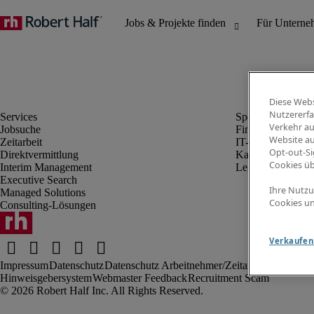
Diese Webs
Nutzererfa
Verkehr au
Jobsuche
Finanz- & Rechn
Website au
Zeitarbeit
IT-Bereich
Opt-out-Si
Direktvermittlung
Kaufmännischer 
Cookies ü
Interim Management
Legal
Executive Search
Ihre Nutzu
Managed Solutions
Cookies un
Consulting-Lösungen
Verkaufen 
Impressum
Datenschutz
Datenschutz Arbeitnehmer/Zeitarbeitskräfte
Nut
Hinweisgebersystem
Webmaster Feedback
Recruitment Scam