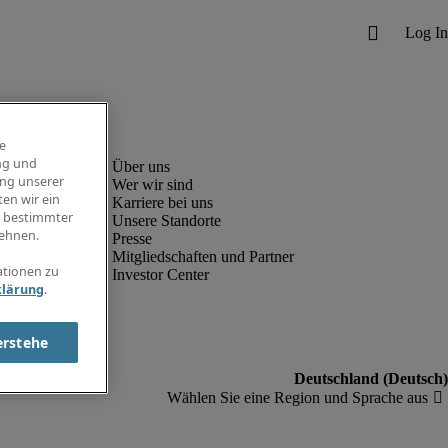
e
ng und
ung unserer
Wer wir sind
en wir ein
Karriere bei uns
g bestimmter
Unsere Standorte
ehnen.
Presse
Mitgliedschaften und Partner
ationen zu
Investor Center
klärung
.
erstehe