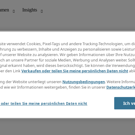
ite verwendet Cookies, Pixel-Tags und andere Tracking-Technologien, um di
hrung zu verbessern, Inhalte und Anzeigen zu personalisieren sowie Leistu
f unserer Website zu analysieren. Wir geben Informationen über Ihre Nutz
ungswesen
Info Center
ch an unsere Partner für soziale Medien, Werbung und Analysen weiter. Sollt
Jobübersicht
gnal erkannt haben, wird dieses berücksichtigt. Sie können die Verwendun
Bereich
Gehaltsübersicht
ber den Link
Verkaufen oder teilen Sie meine persönlichen Daten nicht
abl
E-Learning
Newsletter
ng der Website unterliegt unseren
Nutzungsbedingungen
. Weitere Inform
d wie wir Informationen weitergeben, finden Sie in unserer
Datenschutzer
Ich v
oder teilen Sie meine persönlichen Daten nicht
zungsbedingungen
Cookies