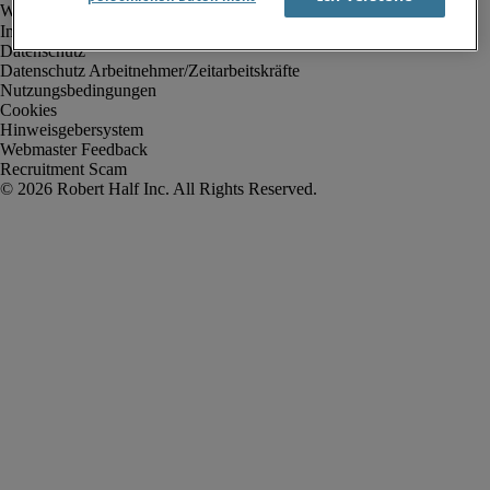
Impressum
Datenschutz
Datenschutz Arbeitnehmer/Zeitarbeitskräfte
Nutzungsbedingungen
Cookies
Hinweisgebersystem
Webmaster Feedback
Recruitment Scam