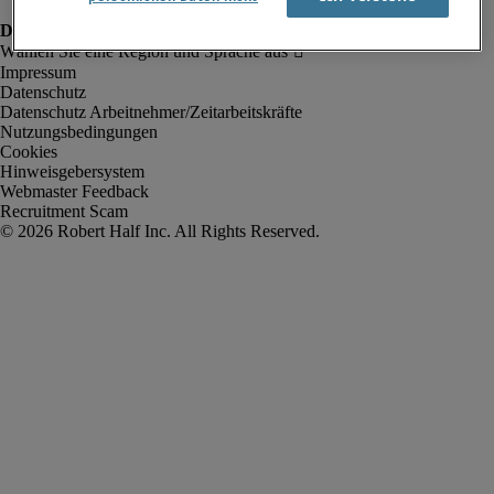
Impressum
Datenschutz
Datenschutz Arbeitnehmer/Zeitarbeitskräfte
Nutzungsbedingungen
Cookies
Hinweisgebersystem
Webmaster Feedback
Recruitment Scam