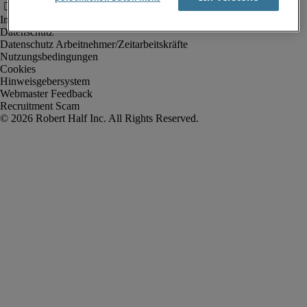
Impressum
Datenschutz
Datenschutz Arbeitnehmer/Zeitarbeitskräfte
Nutzungsbedingungen
Cookies
Hinweisgebersystem
Webmaster Feedback
Recruitment Scam