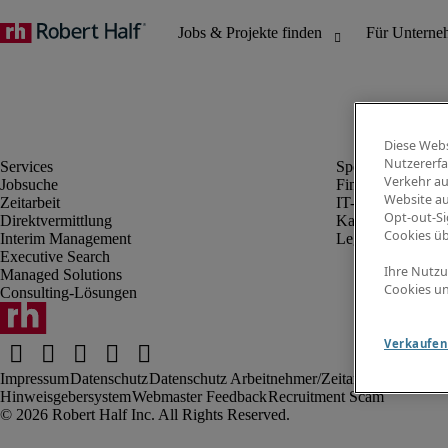
Diese Webs
Nutzererfa
Verkehr au
Jobsuche
Finanz- & Rechn
Website au
Zeitarbeit
IT-Bereich
Opt-out-Si
Direktvermittlung
Kaufmännischer 
Cookies ü
Interim Management
Legal
Executive Search
Ihre Nutzu
Managed Solutions
Cookies un
Consulting-Lösungen
Verkaufen 
Impressum
Datenschutz
Datenschutz Arbeitnehmer/Zeitarbeitskräfte
Nut
Hinweisgebersystem
Webmaster Feedback
Recruitment Scam