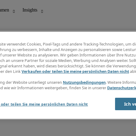
ite verwendet Cookies, Pixel-Tags und andere Tracking-Technologien, um di
hrung zu verbessern, Inhalte und Anzeigen zu personalisieren sowie Leistu
f unserer Website zu analysieren. Wir geben Informationen über Ihre Nutz
ungswesen
Info Center
ch an unsere Partner für soziale Medien, Werbung und Analysen weiter. Sollt
Jobübersicht
gnal erkannt haben, wird dieses berücksichtigt. Sie können die Verwendun
Bereich
Gehaltsübersicht
ber den Link
Verkaufen oder teilen Sie meine persönlichen Daten nicht
abl
E-Learning
Newsletter
ng der Website unterliegt unseren
Nutzungsbedingungen
. Weitere Inform
d wie wir Informationen weitergeben, finden Sie in unserer
Datenschutzer
Ich v
oder teilen Sie meine persönlichen Daten nicht
zungsbedingungen
Cookies