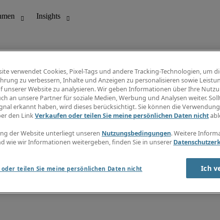
ite verwendet Cookies, Pixel-Tags und andere Tracking-Technologien, um di
hrung zu verbessern, Inhalte und Anzeigen zu personalisieren sowie Leistu
f unserer Website zu analysieren. Wir geben Informationen über Ihre Nutz
ungswesen
Info Center
ch an unsere Partner für soziale Medien, Werbung und Analysen weiter. Sollt
Jobübersicht
gnal erkannt haben, wird dieses berücksichtigt. Sie können die Verwendun
Bereich
Gehaltsübersicht
ber den Link
Verkaufen oder teilen Sie meine persönlichen Daten nicht
abl
E-Learning
Newsletter
ng der Website unterliegt unseren
Nutzungsbedingungen
. Weitere Inform
d wie wir Informationen weitergeben, finden Sie in unserer
Datenschutzer
Ich v
oder teilen Sie meine persönlichen Daten nicht
zungsbedingungen
Cookies