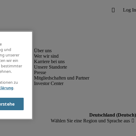
e
ng und
ung unserer
Wer wir sind
en wir ein
Karriere bei uns
g bestimmter
Unsere Standorte
ehnen.
Presse
Mitgliedschaften und Partner
ationen zu
Investor Center
klärung
.
erstehe