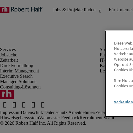
Diese Webs
Nutzererfa
Verkehr au
Jobsuche
Finanz- & Rechn
Website au
Zeitarbeit
IT-Bereich
Opt-out-Si
Direktvermittlung
Kaufmännischer 
Cookies ü
Interim Management
Legal
Executive Search
Ihre Nutzu
Managed Solutions
Cookies un
Consulting-Lösungen
Verkaufen 
Impressum
Datenschutz
Datenschutz Arbeitnehmer/Zeitarbeitskräfte
Nut
Hinweisgebersystem
Webmaster Feedback
Recruitment Scam