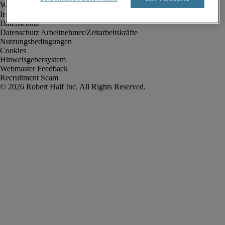
Impressum
Datenschutz
Datenschutz Arbeitnehmer/Zeitarbeitskräfte
Nutzungsbedingungen
Cookies
Hinweisgebersystem
Webmaster Feedback
Recruitment Scam