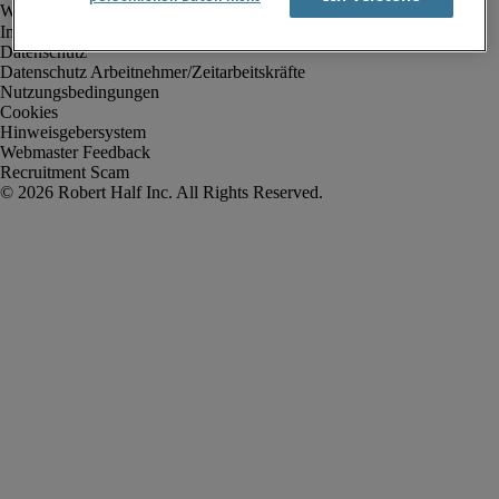
Impressum
Datenschutz
Datenschutz Arbeitnehmer/Zeitarbeitskräfte
Nutzungsbedingungen
Cookies
Hinweisgebersystem
Webmaster Feedback
Recruitment Scam