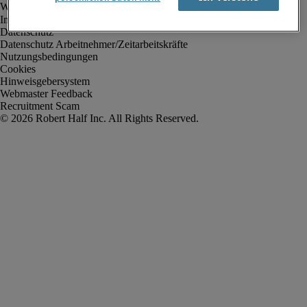
Impressum
Datenschutz
Datenschutz Arbeitnehmer/Zeitarbeitskräfte
Nutzungsbedingungen
Cookies
Hinweisgebersystem
Webmaster Feedback
Recruitment Scam