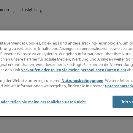
ite verwendet Cookies, Pixel-Tags und andere Tracking-Technologien, um di
hrung zu verbessern, Inhalte und Anzeigen zu personalisieren sowie Leistu
f unserer Website zu analysieren. Wir geben Informationen über Ihre Nutz
ungswesen
Info Center
ch an unsere Partner für soziale Medien, Werbung und Analysen weiter. Sollt
Jobübersicht
gnal erkannt haben, wird dieses berücksichtigt. Sie können die Verwendun
Bereich
Gehaltsübersicht
ber den Link
Verkaufen oder teilen Sie meine persönlichen Daten nicht
abl
E-Learning
Newsletter
ng der Website unterliegt unseren
Nutzungsbedingungen
. Weitere Inform
d wie wir Informationen weitergeben, finden Sie in unserer
Datenschutzer
Ich v
oder teilen Sie meine persönlichen Daten nicht
zungsbedingungen
Cookies