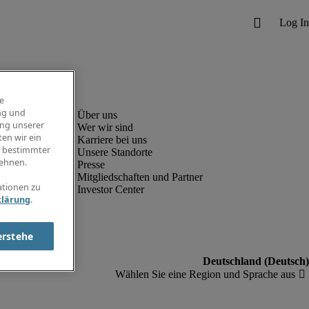
e
ng und
ung unserer
Wer wir sind
en wir ein
Karriere bei uns
g bestimmter
Unsere Standorte
ehnen.
Presse
Mitgliedschaften und Partner
ationen zu
Investor Center
klärung
.
erstehe