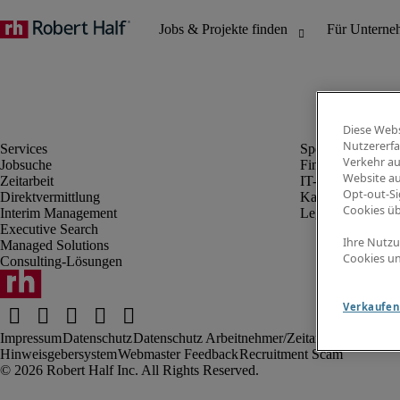
Diese Webs
Nutzererfa
Verkehr au
Jobsuche
Finanz- & Rechn
Website au
Zeitarbeit
IT-Bereich
Opt-out-Si
Direktvermittlung
Kaufmännischer 
Cookies ü
Interim Management
Legal
Executive Search
Ihre Nutzu
Managed Solutions
Cookies un
Consulting-Lösungen
Verkaufen 
Impressum
Datenschutz
Datenschutz Arbeitnehmer/Zeitarbeitskräfte
Nut
Hinweisgebersystem
Webmaster Feedback
Recruitment Scam