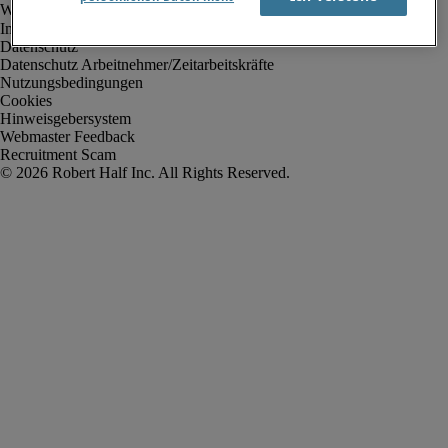
Impressum
Datenschutz
Datenschutz Arbeitnehmer/Zeitarbeitskräfte
Nutzungsbedingungen
Cookies
Hinweisgebersystem
Webmaster Feedback
Recruitment Scam