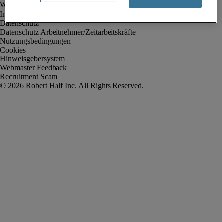
Impressum
Datenschutz
Datenschutz Arbeitnehmer/Zeitarbeitskräfte
Nutzungsbedingungen
Cookies
Hinweisgebersystem
Webmaster Feedback
Recruitment Scam