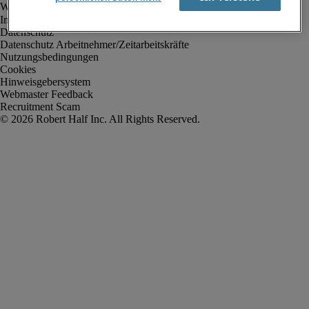
Impressum
Datenschutz
Datenschutz Arbeitnehmer/Zeitarbeitskräfte
Nutzungsbedingungen
Cookies
Hinweisgebersystem
Webmaster Feedback
Recruitment Scam