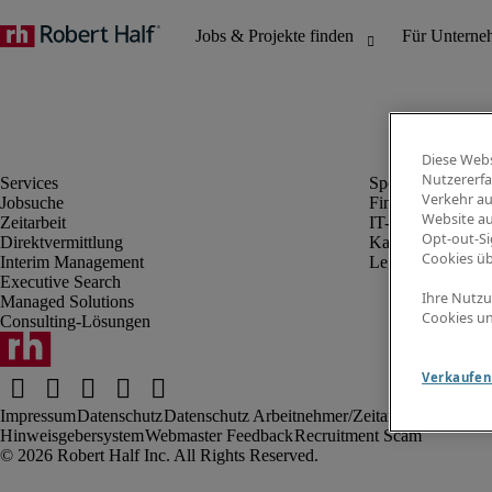
Diese Webs
Nutzererfa
Verkehr au
Jobsuche
Finanz- & Rechn
Website au
Zeitarbeit
IT-Bereich
Opt-out-Si
Direktvermittlung
Kaufmännischer 
Cookies ü
Interim Management
Legal
Executive Search
Ihre Nutzu
Managed Solutions
Cookies un
Consulting-Lösungen
Verkaufen 
Impressum
Datenschutz
Datenschutz Arbeitnehmer/Zeitarbeitskräfte
Nut
Hinweisgebersystem
Webmaster Feedback
Recruitment Scam