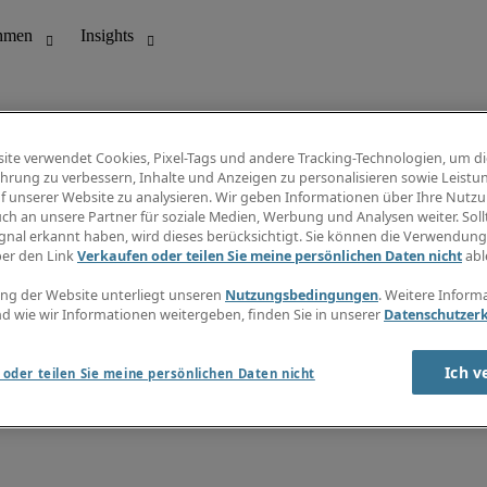
ite verwendet Cookies, Pixel-Tags und andere Tracking-Technologien, um di
hrung zu verbessern, Inhalte und Anzeigen zu personalisieren sowie Leistu
f unserer Website zu analysieren. Wir geben Informationen über Ihre Nutz
ungswesen
Info Center
ch an unsere Partner für soziale Medien, Werbung und Analysen weiter. Sollt
Jobübersicht
gnal erkannt haben, wird dieses berücksichtigt. Sie können die Verwendun
Bereich
Gehaltsübersicht
ber den Link
Verkaufen oder teilen Sie meine persönlichen Daten nicht
abl
E-Learning
Newsletter
ng der Website unterliegt unseren
Nutzungsbedingungen
. Weitere Inform
d wie wir Informationen weitergeben, finden Sie in unserer
Datenschutzer
Ich v
oder teilen Sie meine persönlichen Daten nicht
zungsbedingungen
Cookies