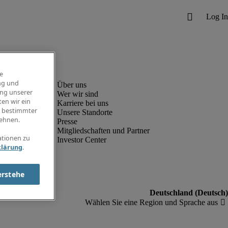
e
ng und
ung unserer
Wer wir sind
en wir ein
Karriere bei uns
g bestimmter
Unsere Standorte
ehnen.
Presse
Mitgliedschaften und Partner
ationen zu
Investor Center
klärung
.
erstehe