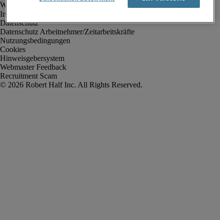
Impressum
Datenschutz
Datenschutz Arbeitnehmer/Zeitarbeitskräfte
Nutzungsbedingungen
Cookies
Hinweisgebersystem
Webmaster Feedback
Recruitment Scam