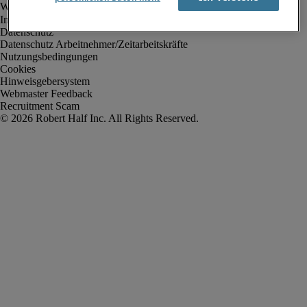
Impressum
Datenschutz
Datenschutz Arbeitnehmer/Zeitarbeitskräfte
Nutzungsbedingungen
Cookies
Hinweisgebersystem
Webmaster Feedback
Recruitment Scam