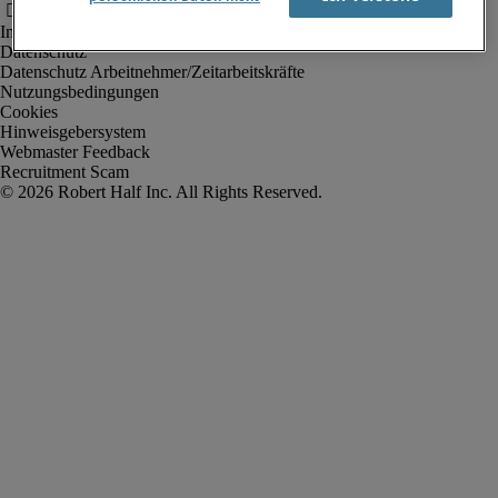
Impressum
Datenschutz
Datenschutz Arbeitnehmer/Zeitarbeitskräfte
Nutzungsbedingungen
Cookies
Hinweisgebersystem
Webmaster Feedback
Recruitment Scam