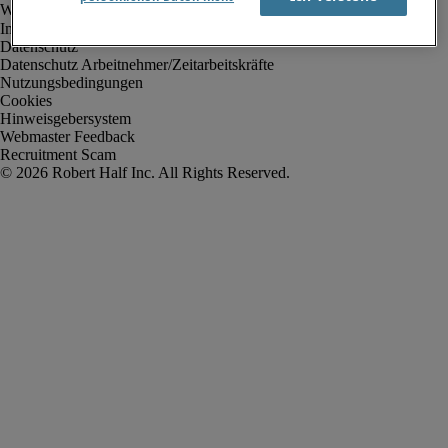
Impressum
Datenschutz
Datenschutz Arbeitnehmer/Zeitarbeitskräfte
Nutzungsbedingungen
Cookies
Hinweisgebersystem
Webmaster Feedback
Recruitment Scam