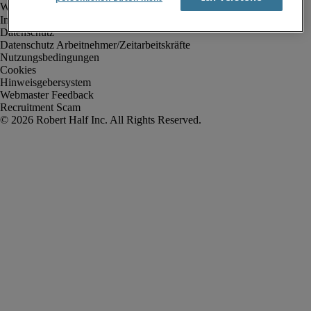
Impressum
Datenschutz
Datenschutz Arbeitnehmer/Zeitarbeitskräfte
Nutzungsbedingungen
Cookies
Hinweisgebersystem
Webmaster Feedback
Recruitment Scam