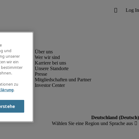
e
ng und
ung unserer
Wer wir sind
en wir ein
Karriere bei uns
g bestimmter
Unsere Standorte
ehnen.
Presse
Mitgliedschaften und Partner
ationen zu
Investor Center
klärung
.
erstehe