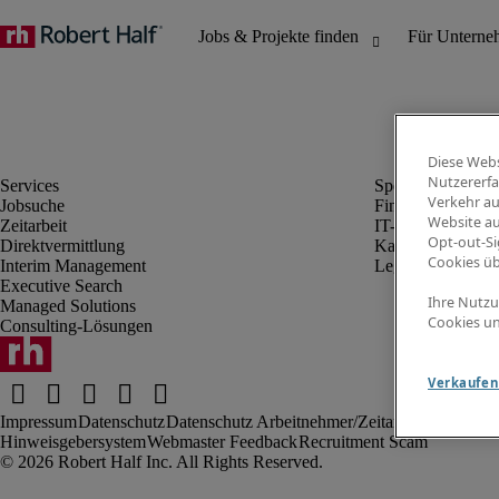
Diese Webs
Nutzererfa
Verkehr au
Jobsuche
Finanz- & Rechn
Website au
Zeitarbeit
IT-Bereich
Opt-out-Si
Direktvermittlung
Kaufmännischer 
Cookies ü
Interim Management
Legal
Executive Search
Ihre Nutzu
Managed Solutions
Cookies un
Consulting-Lösungen
Verkaufen 
Impressum
Datenschutz
Datenschutz Arbeitnehmer/Zeitarbeitskräfte
Nut
Hinweisgebersystem
Webmaster Feedback
Recruitment Scam