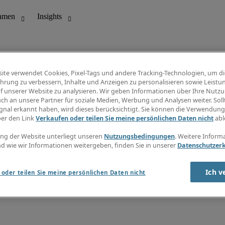
ite verwendet Cookies, Pixel-Tags und andere Tracking-Technologien, um di
hrung zu verbessern, Inhalte und Anzeigen zu personalisieren sowie Leistu
f unserer Website zu analysieren. Wir geben Informationen über Ihre Nutz
ungswesen
Info Center
ch an unsere Partner für soziale Medien, Werbung und Analysen weiter. Sollt
Jobübersicht
gnal erkannt haben, wird dieses berücksichtigt. Sie können die Verwendun
Bereich
Gehaltsübersicht
ber den Link
Verkaufen oder teilen Sie meine persönlichen Daten nicht
abl
E-Learning
Newsletter
ng der Website unterliegt unseren
Nutzungsbedingungen
. Weitere Inform
d wie wir Informationen weitergeben, finden Sie in unserer
Datenschutzer
Ich v
oder teilen Sie meine persönlichen Daten nicht
zungsbedingungen
Cookies