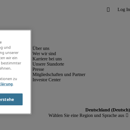
e
ng und
ung unserer
Wer wir sind
en wir ein
Karriere bei uns
g bestimmter
Unsere Standorte
ehnen.
Presse
Mitgliedschaften und Partner
ationen zu
Investor Center
klärung
.
erstehe