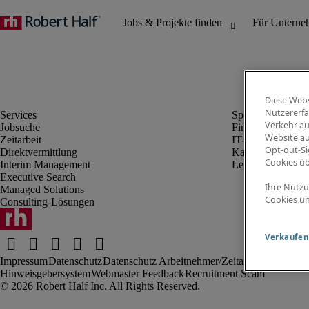
Diese Webs
Nutzererfa
Verkehr au
Jobsuche
Finanz- & Rechn
Website au
Zeitarbeit
IT-Bereich
Opt-out-Si
Direktvermittlung
Kaufmännischer 
Cookies ü
Interim Management
Legal
Executive Search
Ihre Nutzu
Managed Solutions
Cookies un
Consulting-Lösungen
Verkaufen 
Impressum
Datenschutz
Datenschutz Arbeitnehmer/Zeitarbeitskräfte
Nut
Hinweisgebersystem
Webmaster Feedback
Recruitment Scam