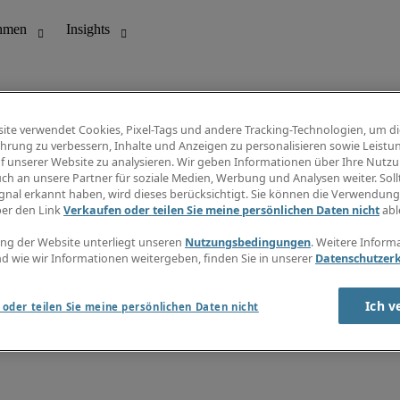
ite verwendet Cookies, Pixel-Tags und andere Tracking-Technologien, um di
hrung zu verbessern, Inhalte und Anzeigen zu personalisieren sowie Leistu
f unserer Website zu analysieren. Wir geben Informationen über Ihre Nutz
ungswesen
Info Center
ch an unsere Partner für soziale Medien, Werbung und Analysen weiter. Sollt
Jobübersicht
gnal erkannt haben, wird dieses berücksichtigt. Sie können die Verwendun
Bereich
Gehaltsübersicht
ber den Link
Verkaufen oder teilen Sie meine persönlichen Daten nicht
abl
E-Learning
Newsletter
ng der Website unterliegt unseren
Nutzungsbedingungen
. Weitere Inform
d wie wir Informationen weitergeben, finden Sie in unserer
Datenschutzer
Ich v
oder teilen Sie meine persönlichen Daten nicht
zungsbedingungen
Cookies