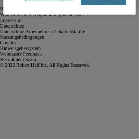
Impressum
Datenschutz
Datenschutz Arbeitnehmer/Zeitarbeitskräfte
Nutzungsbedingungen
Cookies
Hinweisgebersystem
Webmaster Feedback
Recruitment Scam