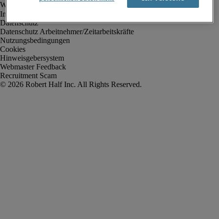
Impressum
Datenschutz
Datenschutz Arbeitnehmer/Zeitarbeitskräfte
Nutzungsbedingungen
Cookies
Hinweisgebersystem
Webmaster Feedback
Recruitment Scam