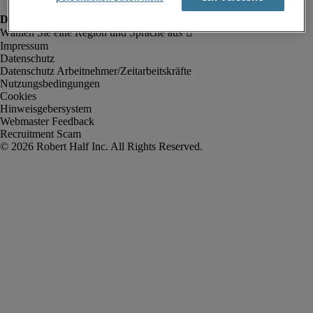
Impressum
Datenschutz
Datenschutz Arbeitnehmer/Zeitarbeitskräfte
Nutzungsbedingungen
Cookies
Hinweisgebersystem
Webmaster Feedback
Recruitment Scam