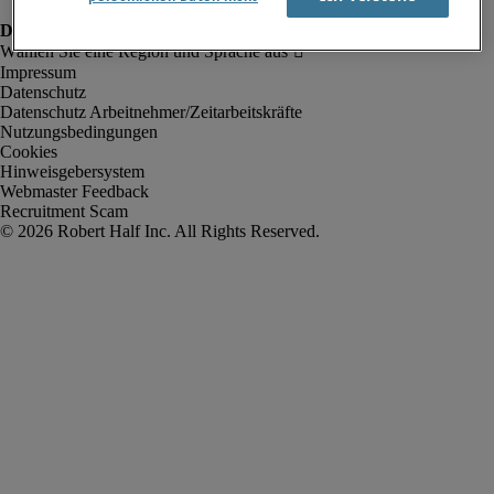
Impressum
Datenschutz
Datenschutz Arbeitnehmer/Zeitarbeitskräfte
Nutzungsbedingungen
Cookies
Hinweisgebersystem
Webmaster Feedback
Recruitment Scam