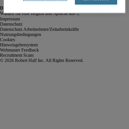
Impressum
Datenschutz
Datenschutz Arbeitnehmer/Zeitarbeitskräfte
Nutzungsbedingungen
Cookies
Hinweisgebersystem
Webmaster Feedback
Recruitment Scam