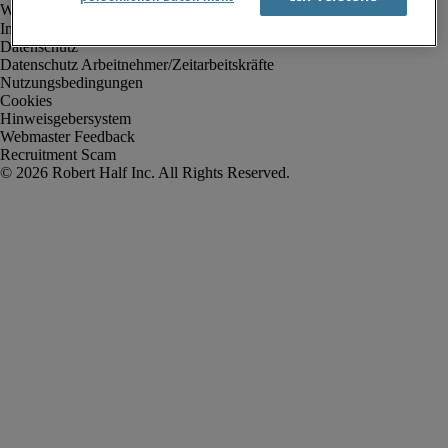
Impressum
Datenschutz
Datenschutz Arbeitnehmer/Zeitarbeitskräfte
Nutzungsbedingungen
Cookies
Hinweisgebersystem
Webmaster Feedback
Recruitment Scam