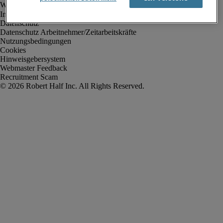
Impressum
Datenschutz
Datenschutz Arbeitnehmer/Zeitarbeitskräfte
Nutzungsbedingungen
Cookies
Hinweisgebersystem
Webmaster Feedback
Recruitment Scam